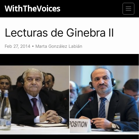
WithTheVoices
Lecturas de Ginebra II
Feb 27, 2014
•
Marta González Labián