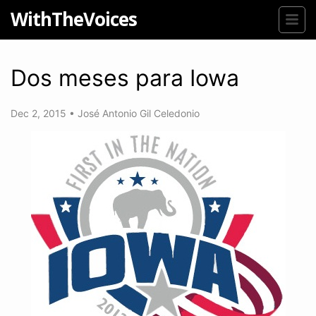
WithTheVoices
Dos meses para Iowa
Dec 2, 2015
•
José Antonio Gil Celedonio