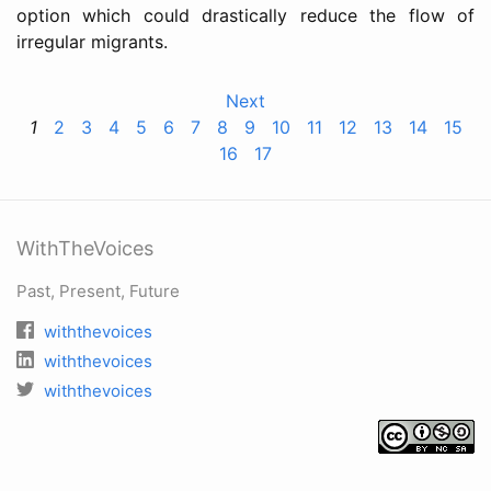
option which could drastically reduce the flow of
irregular migrants.
Next
1
2
3
4
5
6
7
8
9
10
11
12
13
14
15
16
17
WithTheVoices
Past, Present, Future
withthevoices
withthevoices
withthevoices