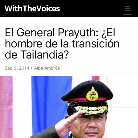
WithTheVoices
El General Prayuth: ¿El
hombre de la transición
de Tailandia?
Sep 9, 2014
•
Alba Ambrós