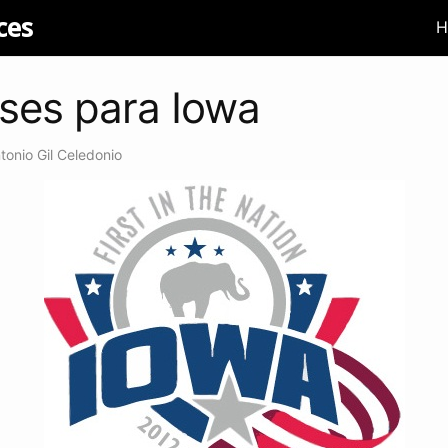
ces
H
ses para Iowa
tonio Gil Celedonio