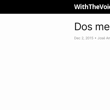
WithTheVoi
Dos me
Dec 2, 2015
•
José An