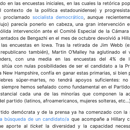
o en las encuestas iniciales, en las cuales la retórica po
l contexto de la política estadounidense) y progresist
ha proclamado
socialista democrático
, aunque recientem
lujo) parecía ponerlo en cabeza, una gran intervención 
ólida intervención ante el Comité Especial de la Cámara
atentados de Bengazhi en el mes de octubre devolvió a Hil
n las encuestas en Iowa. Tras la retirada de Jim Webb (e
xrepublicano también), Martin O’Malley ha aglutinado el
nders, con una media en las encuestas del 4% de l
o sitúa con nulas posibilidades de ser el candidato a la Pr
a New Hampshire, confía en ganar estas primarias, si bien
lebres súper-martes, no tendrá apoyos suficientes: no
ue siempre hemos señalado como fundamental en el Partido
stancial cada una de las minorías que componen la act
el partido (latinos, afroamericanos, mujeres solteras, etc…)
rtido demócrata y de la prensa ya ha comenzado con la 
la búsqueda de un candidato/a
que acompañe a Hillary c
que aporte al
ticket
la diversidad y la capacidad neces