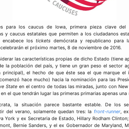
 para los caucus de Iowa, primera pieza clave del 
as y caucus estatales que permiten a los ciudadanos est
e encabece los
tickets
demócrata y republicano para la
 celebrarán el próximo martes, 8 de noviembre de 2016.
derar las características propias de dicho Estado (tiene a
de la población del país, y tiene un gran peso el sector ag
principal), el hecho de que éste sea el que marque el i
sa comenzó hace mucho) hacia la nominación para las Presi
e State
en el centro de todas las miradas, junto con Ne
en el que tendrán lugar las primeras primarias apenas un
rata, la situación parece bastante estable. De los se
ir del verano, solamente quedan tres: la
front-runner
, e
 York y ex Secretaria de Estado, Hillary Rodham Clinton;
ont, Bernie Sanders, y el ex Gobernador de Maryland, Ma