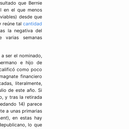
sultado que Bernie
al en el que menos
 viables) desde que
y reúne tal
cantidad
as la negativa del
 varias semanas
a a ser el nominado,
hermano e hijo de
 calificó como poco
magnate financiero
as, literalmente,
ulio de este año. Si
 y tras la retirada
uedando 14) parece
nte a unas primarias
ment
), en estas hay
epublicano, lo que