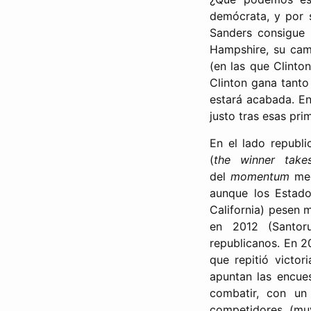
demócrata, y por 
Sanders consigue
Hampshire, su cam
(en las que Clinto
Clinton gana tant
estará acabada. En
justo tras esas prim
En el lado republi
(
the winner takes
del
momentum
med
aunque los Estado
California) pesen 
en 2012 (Santor
republicanos. En 
que repitió victo
apuntan las encue
combatir, con u
competidores (mu