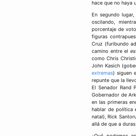
hace que no haya u
En segundo lugar, 
oscilando, mient
porcentaje de voto
figuras contrapue
Cruz (furibundo ad
camino entre el
es
como Chris Christ
John Kasich (gobe
extremas
) siguen 
repunte que la llev
El Senador Rand P
Gobernador de Ark
en las primeras e
hablar de política
natal), Rick Santo
allá de que a duras
¿Qué podemos esp