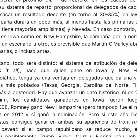
su sistema de reparto proporcional de delegados de cada
 sacar un resultado decente (en torno al 30-35%) en I
paña durará un poco más, al menos hasta las primarias d
n tiene mayorías amplísimas) y Nevada. En caso contrario,
o en Iowa como en New Hampshire, la campaña por la no
 un escenario u otro, es previsible que Martin O’Malley 
arias, o incluso antes.
cano, todo será distinto: el sistema de atribución de del
 it all
), hace que quien gane en Iowa y New Ha
iático, tenga ya una ventaja en delegados que da una ve
s más poblados (Texas, Georgia, Carolina del Norte, F
más a posteriori. Hay que avanzar un dato histórico: ni en
um), los candidatos ganadores en Iowa fueron lue
2008, Romney ganó New Hampshire (pero tampoco fue el n
ria en 2012 y sí ganó la nominación. Pero si este año 
stas, consigue ganar en ambas, su apariencia de
front-r
n
caveat
: si el campo republicano se reduce mucho,
y posiblemente Trump, Rubio, Cruz y Fiorina, con Jeb