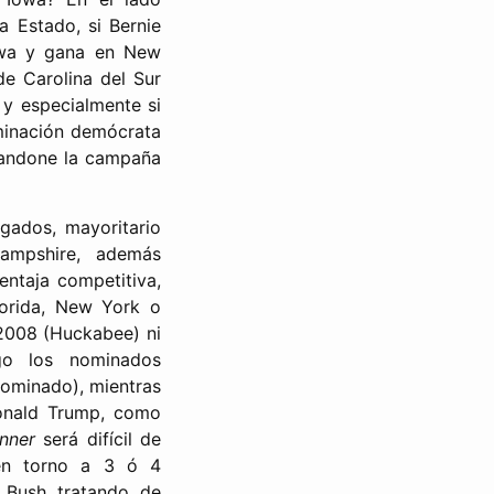
 Estado, si Bernie
owa y gana en New
e Carolina del Sur
 y especialmente si
minación demócrata
abandone la campaña
egados, mayoritario
mpshire, además
ntaja competitiva,
lorida, New York o
 2008 (Huckabee) ni
go los nominados
ominado), mientras
Donald Trump, como
unner
será difícil de
 en torno a 3 ó 4
 Bush tratando de