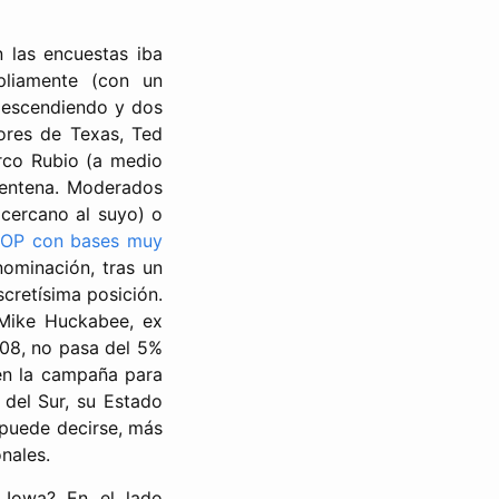
n las encuestas iba
pliamente (con un
 descendiendo y dos
ores de Texas, Ted
arco Rubio (a medio
rentena. Moderados
cercano al suyo) o
OP con bases muy
 nominación, tras un
scretísima posición.
 Mike Huckabee, ex
08, no pasa del 5%
en la campaña para
 del Sur, su Estado
 puede decirse, más
nales.
 Iowa? En el lado