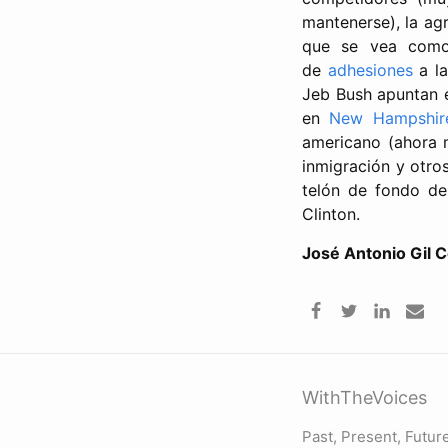
mantenerse), la ag
que se vea como 
de
adhesiones
a la
Jeb Bush apuntan e
en
New Hampshir
americano (ahora 
inmigración y otros
telón de fondo de
Clinton.
José Antonio Gil 
WithTheVoices
Past, Present, Futur