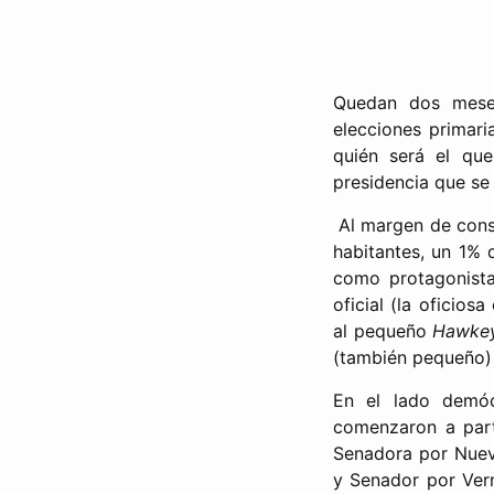
Quedan dos meses
elecciones primari
quién será el qu
presidencia que se
Al margen de consi
habitantes, un 1% 
como protagonista 
oficial (la oficio
al pequeño
Hawkey
(también pequeño) 
En el lado demóc
comenzaron a part
Senadora por Nueva
y Senador por Verm