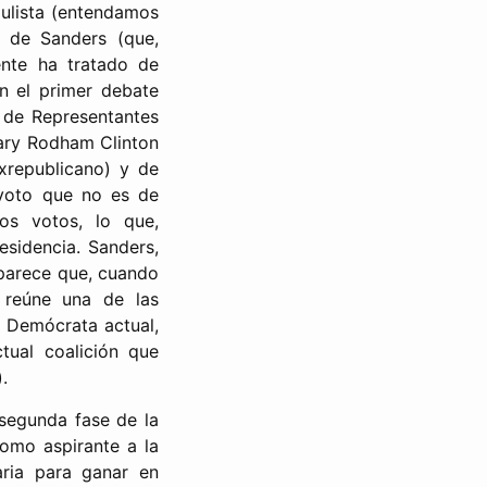
pulista (entendamos
a de Sanders (que,
ente ha tratado de
en el primer debate
 de Representantes
lary Rodham Clinton
xrepublicano) y de
 voto que no es de
os votos, lo que,
esidencia. Sanders,
 parece que, cuando
 reúne una de las
 Demócrata actual,
ual coalición que
.
segunda fase de la
omo aspirante a la
aria para ganar en