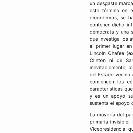
un desgaste marcad
este término en e
recordemos, se 
contener dicho inf
demócrata y una s
que investiga los 
al primer lugar e
Lincoln Chafee (e
Clinton ni de Sa
inevitablemente, l
del Estado vecino 
comiencen los cé
características q
y es un apoyo su
sustenta el apoyo d
La mayoría del pa
primaria invisible:
Vicepresidencia 