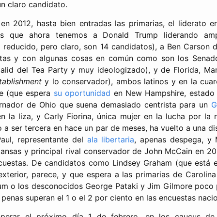
n claro candidato.
en 2012, hasta bien entradas las primarias, el liderato e
ras que ahora tenemos a Donald Trump liderando am
 reducido, pero claro, son 14 candidatos), a Ben Carson
stas y con algunas cosas en común como son los Senad
alid del Tea Party y muy ideologizado), y de Florida, M
tablishment
y lo conservador), ambos latinos y en la cua
ie (que espera
su oportunidad
en New Hampshire, estado 
rnador de Ohio que suena demasiado centrista para un
G
en la liza, y Carly Fiorina, única mujer en la lucha por la
o a ser tercera en hace un par de meses, ha vuelto a una di
aul, representante del
ala libertaria
, apenas despega, y
ansas y principal rival conservador de John McCain en 20
ncuestas. De candidatos como Lindsey Graham (que está 
 exterior, parece, y que espera a las primarias de Carolina
rum o los desconocidos George Pataki y Jim Gilmore poco
 penas superan el 1 o el 2 por ciento en las encuestas nacio
erar el próximo día 1 de febrero, en los caucus de