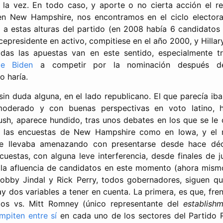
la vez. En todo caso, y aporte o no cierta acción el re
n New Hampshire, nos encontramos en el ciclo elector
a estas alturas del partido (en 2008 había 6 candidatos
cepresidente en activo, compitiese en el año 2000, y Hillar
as las apuestas van en este sentido, especialmente tr
oe Biden
a competir por la nominación después de
o haría.
 sin duda alguna, en el lado republicano. El que parecía ib
 moderado y con buenas perspectivas en voto latino, 
ush, aparece hundido, tras unos debates en los que se le
n las encuestas de New Hampshire como en Iowa, y el 
e llevaba amenazando con presentarse desde hace décad
cuestas, con alguna leve interferencia, desde finales de j
 la afluencia de candidatos en este momento (ahora mismo,
Bobby Jindal y Rick Perry, todos gobernadores, siguen q
y dos variables a tener en cuenta. La primera, es que, fre
os vs. Mitt Romney (único representante del
establish
mpiten entre sí
en cada uno de los sectores del Partido R