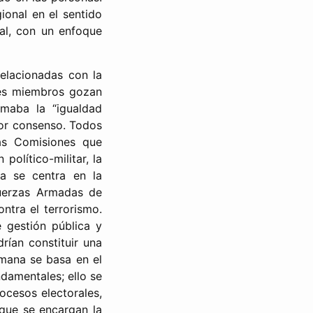
ional en el sentido
ral, con un enfoque
elacionadas con la
ses miembros gozan
maba la “igualdad
por consenso. Todos
as Comisiones que
político-militar, la
a se centra en la
Fuerzas Armadas de
ontra el terrorismo.
 gestión pública y
rían constituir una
umana se basa en el
damentales; ello se
ocesos electorales,
 que se encargan la