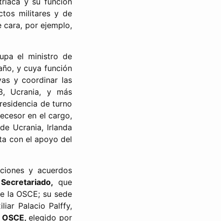
riaca y su función
ctos militares y de
 cara, por ejemplo,
upa el ministro de
año, y cuya función
vas y coordinar las
3, Ucrania, y más
residencia de turno
ecesor en el cargo,
e Ucrania, Irlanda
nta con el apoyo del
uciones y acuerdos
l
Secretariado,
que
de la OSCE; su sede
liar Palacio Palffy,
la OSCE,
elegido por