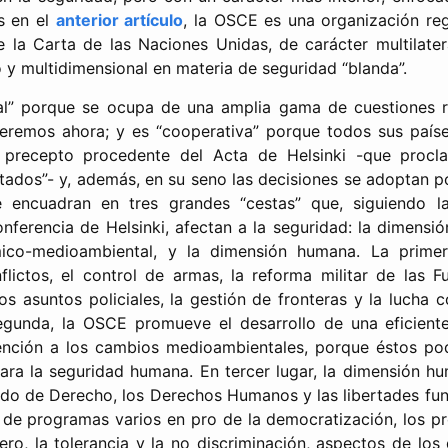
 en el
anterior artículo
, la OSCE es una organización reg
de la Carta de las Naciones Unidas, de carácter multilate
 y multidimensional en materia de seguridad “blanda”.
l” porque se ocupa de una amplia gama de cuestiones r
eremos ahora; y es “cooperativa” porque todos sus paí
 precepto procedente del Acta de Helsinki -que procla
tados”- y, además, en su seno las decisiones se adoptan 
e encuadran en tres grandes “cestas” que, siguiendo l
nferencia de Helsinki, afectan a la seguridad: la dimensión 
ico-medioambiental, y la dimensión humana. La primer
flictos, el control de armas, la reforma militar de las 
s asuntos policiales, la gestión de fronteras y la lucha c
segunda, la OSCE promueve el desarrollo de una eficiente
ención a los cambios medioambientales, porque éstos pod
ra la seguridad humana. En tercer lugar, la dimensión h
ado de Derecho, los Derechos Humanos y las libertades fun
s de programas varios en pro de la democratización, los pr
ero, la tolerancia y la no discriminación, aspectos de los