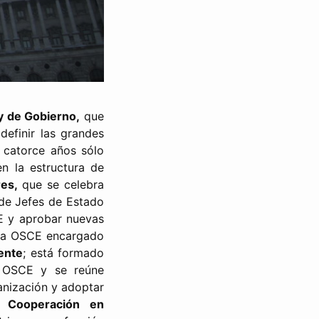
y de Gobierno,
que
definir las grandes
s catorce años sólo
n la estructura de
es,
que se celebra
 de Jefes de Estado
CE y aprobar nuevas
e la OSCE encargado
ente
; está formado
a OSCE y se reúne
anización y adoptar
a Cooperación en