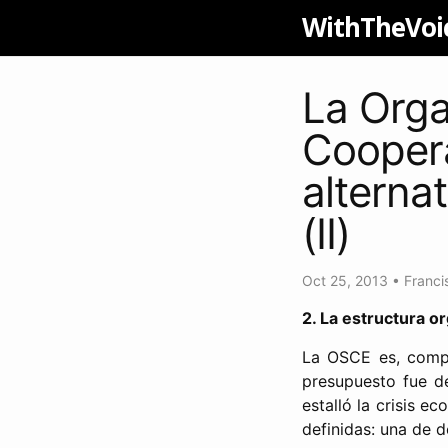
WithTheVoi
La Orga
Cooper
alterna
(II)
Oct 25, 2013
•
Franci
2. La estructura o
La OSCE es, compa
presupuesto fue de
estalló la crisis 
definidas: una de d