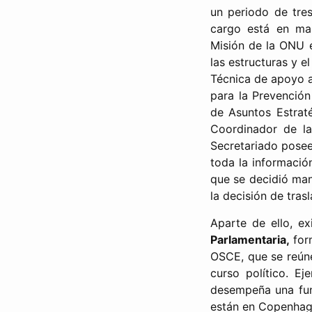
un periodo de tre
cargo está en man
Misión de la ONU e
las estructuras y e
Técnica de apoyo a
para la Prevención
de Asuntos Estraté
Coordinador de l
Secretariado posee 
toda la informaci
que se decidió man
la decisión de tras
Aparte de ello, ex
Parlamentaria,
for
OSCE, que se reúne
curso político. Ej
desempeña una fun
están en Copenhag