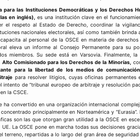
na para las Instituciones Democráticas y los Derechos
as en inglés),
es una institución clave en el funcionami
 el respeto al Estado de Derecho, coordinar la vigilanc
tituciones nacionales electorales, así como también brinda 
y capacita al personal de la OSCE en materia de derechos
oral eleva un informe al Consejo Permanente para su pos
dos miembros. Su sede está en Varsovia. Finalmente, l
l
Alto Comisionado para los Derechos de la Minorías,
con
ante para la libertad de los medios de comunicación
itraje
para resolver litigios, cuyas oficinas permanentes
 intento de “tribunal europeo de arbitraje y resolución pac
 en la CSCE.
 ha convertido en una organización internacional comple
o, concentrado principalmente en Norteamérica y “Eurasia”.
icas son las que otorgan gran utilidad a la OSCE en esce
a UE. La OSCE pone en marcha todas sus decisiones graci
el terreno, repartidas a lo largo del gran área de segurida