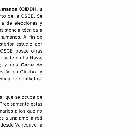
 Humanos (OIDDH, u
ento de la OSCE. Se
ia de elecciones y
asistencia técnica a
 humanos. Al fin de
terior estudio por
a OSCE posee otras
 sede en La Haya;
;
y una
Corte de
 están en Ginebra y
ífica de conflictos”
ja, que se ocupa de
 Precisamente estas
narios a los que no
as a una amplia red
d desde Vancouver a