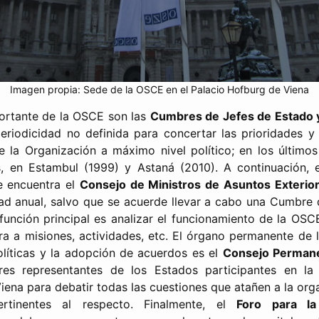
Imagen propia: Sede de la OSCE en el Palacio Hofburg de Viena
ortante de la OSCE son las
Cumbres de Jefes de Estado 
riodicidad no definida para concertar las prioridades y 
e la Organización a máximo nivel político; en los último
 en Estambul (1999) y Astaná (2010). A continuación, e
se encuentra el
Consejo de Ministros de Asuntos Exterior
ad anual, salvo que se acuerde llevar a cabo una Cumbre
función principal es analizar el funcionamiento de la OS
ra a misiones, actividades, etc. El órgano permanente d
olíticas y la adopción de acuerdos es el
Consejo Perman
res representantes de los Estados participantes en l
ena para debatir todas las cuestiones que atañen a la org
ertinentes al respecto. Finalmente, el
Foro para l