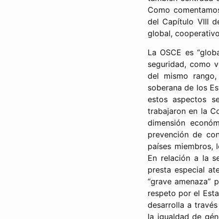
Como comentamos
del Capítulo VIII 
global, cooperativo
La OSCE es “globa
seguridad, como v
del mismo rango,
soberana de los Es
estos aspectos s
trabajaron en la Co
dimensión económ
prevención de con
países miembros, lo
En relación a la 
presta especial at
“grave amenaza” pa
respeto por el Est
desarrolla a travé
la igualdad de gén