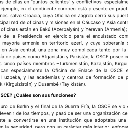
s de ellas en “puntos calientes” y conflictivos, especialm
r ejemplo, en el continente europeo está presente en prác
anes, salvo Croacia, cuya Oficina en Zagreb cerró sus puert
ipal red de oficinas y misiones en el Cáucaso y Asia centr
s oficinas están en Bakú (Azerbaiyán) y Yerevan (Armenia);
e de la Presidencia en ejercicio para el enquistado con
e mayoría armenia en territorio azerí, y cuya soberanía
, en Asia central, una zona muy complicada tanto por la
ía de países como Afganistán y Pakistán, la OSCE posee ce
os cinco países miembros –Turkmenistán, Kazajstán, Kirguiz
tacan especialmente la Oficina de Enlace de la OSCE e
tal uzbeka, y las academias y centros de formación de pe
k (Kirguizistán) y Dusambé (Tayikistán).
OSCE? ¿Cuáles son sus funciones?
uro de Berlín y el final de la Guerra Fría, la OSCE se vio
 devenir de los tiempos, y pasó de ser una organización cen
ste a convertirse en una institución que adoptaba una
n la seguridad, pero con un carácter más interior, enfoca