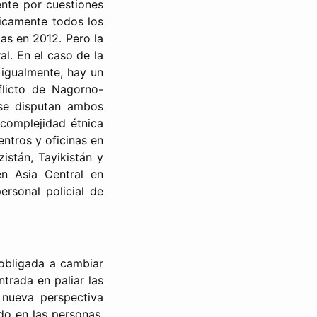
ente por cuestiones
ticamente todos los
as en 2012. Pero la
al. En el caso de la
 igualmente, hay un
flicto de Nagorno-
 se disputan ambos
 complejidad étnica
ntros y oficinas en
istán, Tayikistán y
n Asia Central en
rsonal policial de
 obligada a cambiar
trada en paliar las
 nueva perspectiva
do en las personas.