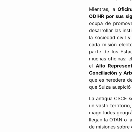
Mientras, la
Ofici
ODIHR por sus sigl
ocupa de promover
desarrollar las ins
la sociedad civil 
cada misión elect
parte de los Esta
muchas oficinas: e
el
Alto Represent
Conciliación y Arb
que es heredera del
que Suiza auspició
La antigua CSCE se
un vasto territori
magnitudes geográf
llegan la OTAN o l
de misiones sobre 