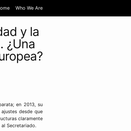
ome
Who We Are
ad y la
. ¿Una
europea?
arata; en 2013, su
s ajustes desde que
ructuras claramente
 al Secretariado.