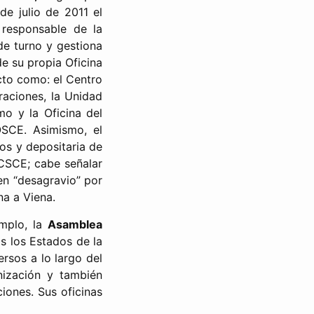
e julio de 2011 el
 responsable de la
de turno y gestiona
de su propia Oficina
cto como: el Centro
raciones, la Unidad
mo y la Oficina del
SCE. Asimismo, el
vos y depositaria de
CSCE; cabe señalar
en “desagravio” por
na a Viena.
emplo, la
Asamblea
 los Estados de la
rsos a lo largo del
anización y también
ones. Sus oficinas