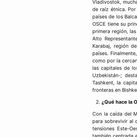
Vladivostok, mucha
de raíz étnica. Po
países de los Balc
OSCE tiene su princ
primera región, la
Alto Representant
Karabaj, región d
países. Finalmente
como por la cercan
las capitales de l
Uzbekistán-; des
Tashkent, la capi
fronteras en Bishke
¿Qué hace la 
Con la caída del M
para sobrevivir al
tensiones Este-Oe
también centrada e