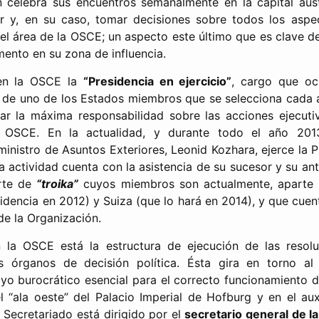
celebra sus encuentros semanalmente en la capital aust
ir y, en su caso, tomar decisiones sobre todos los aspe
el área de la OSCE; un aspecto este último que es clave de
mento en su zona de influencia.
 en la OSCE la
“Presidencia en ejercicio”
, cargo que oc
 de uno de los Estados miembros que se selecciona cada 
tar la máxima responsabilidad sobre las acciones ejecuti
a OSCE. En la actualidad, y durante todo el año 201
inistro de Asuntos Exteriores, Leonid Kozhara, ejerce la P
a actividad cuenta con la asistencia de su sucesor y su ant
rte de
“troika”
cuyos miembros son actualmente, aparte d
sidencia en 2012) y Suiza (que lo hará en 2014), y que cue
de la Organización.
n la OSCE está la estructura de ejecución de las resol
s órganos de decisión política. Ésta gira en torno a
yo burocrático esencial para el correcto funcionamiento 
l “ala oeste” del Palacio Imperial de Hofburg y en el auxi
 Secretariado está dirigido por el
secretario general de 