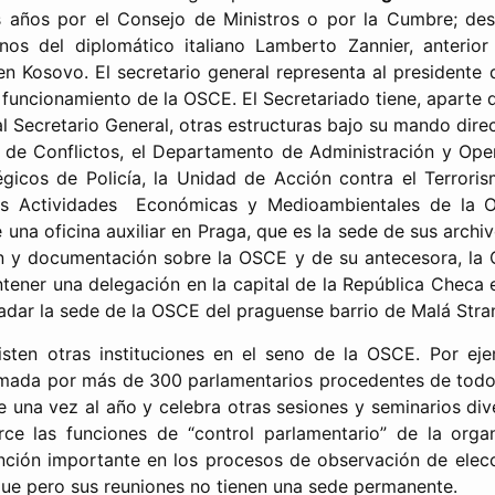
s años por el Consejo de Ministros o por la Cumbre; desd
os del diplomático italiano Lamberto Zannier, anterior
n Kosovo. El secretario general representa al presidente 
l funcionamiento de la OSCE. El Secretariado tiene, aparte 
l Secretario General, otras estructuras bajo su mando dire
 de Conflictos, el Departamento de Administración y Ope
gicos de Policía, la Unidad de Acción contra el Terroris
as Actividades Económicas y Medioambientales de la O
una oficina auxiliar en Praga, que es la sede de sus archi
ón y documentación sobre la OSCE y de su antecesora, la 
tener una delegación en la capital de la República Checa 
ladar la sede de la OSCE del praguense barrio de Malá Stra
isten otras instituciones en el seno de la OSCE. Por ej
mada por más de 300 parlamentarios procedentes de todos
 una vez al año y celebra otras sesiones y seminarios dive
erce las funciones de “control parlamentario” de la org
ción importante en los procesos de observación de elecci
ue pero sus reuniones no tienen una sede permanente.