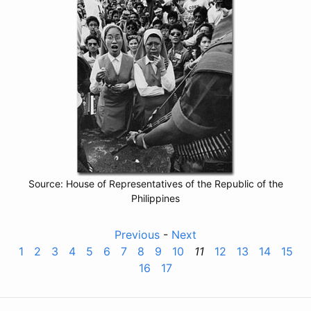
Source: House of Representatives of the Republic of the
Philippines
Previous
-
Next
1
2
3
4
5
6
7
8
9
10
11
12
13
14
15
16
17